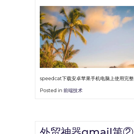
on
on
软
件
app
使
用
完
整
教
程
分
享
speedcat下载安卓苹果手机电脑上使用完
【极
其
Posted in
前端技术
稳
定|2023
年
最
新】
外贸神器gmail第②