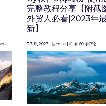
完整教程分享【附截图
外贸人必看|2023年
新】
on
Posted
Posted
tly
ment
3 7 月, 2023
|
Yolus
|
有 60 条评论
外
on
on
软
贸
件
神
app
器
稳
gmail
定
第
使
②
用
谈：
的
如
完
何
整