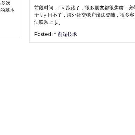
把
教
很多次
用
程
前段时间，tly 跑路了，很多朋友都很焦虑，突
l的基本
一
分
个 tIy 用不了，海外社交帐户没法登陆，很多
个
享
法联系上 […]
gmail
【附
Posted in
前端技术
用
截
出
图|
100
外
个
贸
gmail
人
的
必
效
看|2023
果？
年
最
新】