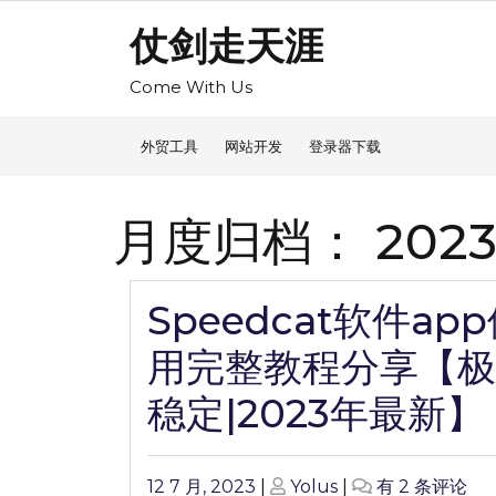
Skip
仗剑走天涯
to
content
Come With Us
外贸工具
网站开发
登录器下载
月度归档：
2023
Speedcat软件ap
用完整教程分享【极
稳定|2023年最新】
Posted
Posted
Speedcat
12 7 月, 2023
|
Yolus
|
有 2 条评论