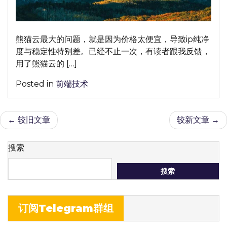
享
一
个
熊猫云最大的问题，就是因为价格太便宜，导致ip纯净
靠
度与稳定性特别差。已经不止一次，有读者跟我反馈，
谱
用了熊猫云的 […]
的
解
Posted in
前端技术
决
方
文
法
较旧文章
较新文章
章
搜索
导
搜索
航
订阅Telegram群组