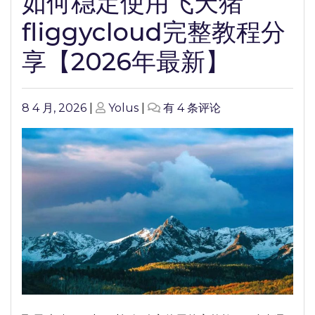
如何稳定使用飞天猪
fliggycloud完整教程分
享【2026年最新】
Posted
Posted
如
8 4 月, 2026
|
Yolus
|
有 4 条评论
on
on
何
稳
定
使
用
飞
天
猪
fliggycloud
完
整
教