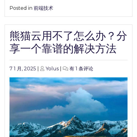
解
Posted in
前端技术
决
方
法
熊猫云用不了怎么办？分
享一个靠谱的解决方法
Posted
Posted
熊
7 1 月, 2025
|
Yolus
|
有 1 条评论
on
on
猫
云
用
不
了
怎
么
办？
分