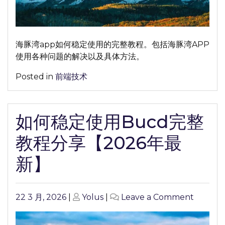
APP
完
整
教
海豚湾app如何稳定使用的完整教程。包括海豚湾APP
程
使用各种问题的解决以及具体方法。
分
享
Posted in
前端技术
【2026
年
最
如何稳定使用Bucd完整
新】
教程分享【2026年最
新】
Posted
Posted
on
22 3 月, 2026
|
Yolus
|
Leave a Comment
on
on
如
何