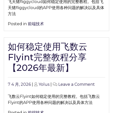
飞天猪fliggycloud如何稳定使用的完整教程。包括飞
程
天猪fliggycloud的APP使用各种问题的解决以及具体
分
方法
享
【2026
Posted in
前端技术
年
最
新】
如何稳定使用飞数云
Flyint完整教程分享
【2026年最新】
Posted
Posted
on
7 4 月, 2026
|
Yolus
|
Leave a Comment
on
on
如
何
飞数云Flyint如何稳定使用的完整教程。包括飞数云
稳
Flyint的APP使用各种问题的解决以及具体方法
定
Posted in
前端技术