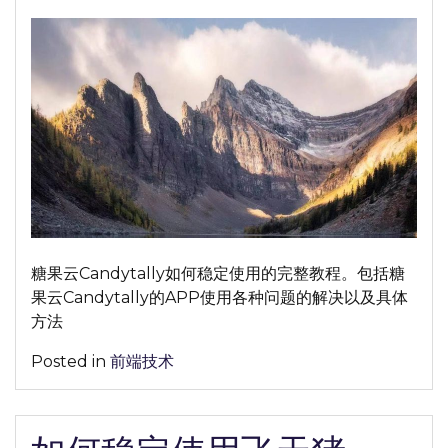
on
on
何
稳
定
使
用
糖
果
云
Candytally
完
整
糖果云Candytally如何稳定使用的完整教程。包括糖
教
果云Candytally的APP使用各种问题的解决以及具体
程
方法
分
享
Posted in
前端技术
【2026
年
最
新】