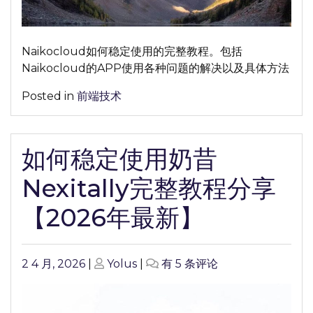
教
程
分
Naikocloud如何稳定使用的完整教程。包括
享
Naikocloud的APP使用各种问题的解决以及具体方法
【2026
年
Posted in
前端技术
最
新】
如何稳定使用奶昔
Nexitally完整教程分享
【2026年最新】
Posted
Posted
如
2 4 月, 2026
|
Yolus
|
有 5 条评论
on
on
何
稳