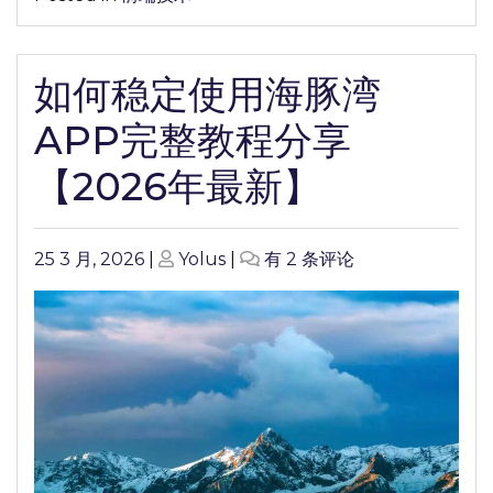
最
新】
如何稳定使用海豚湾
APP完整教程分享
【2026年最新】
Posted
Posted
如
25 3 月, 2026
|
Yolus
|
有 2 条评论
on
on
何
稳
定
使
用
海
豚
湾