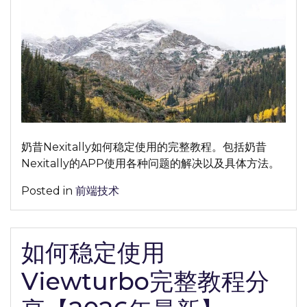
定
使
用
奶
昔
Nexitally
完
整
教
奶昔Nexitally如何稳定使用的完整教程。包括奶昔
程
Nexitally的APP使用各种问题的解决以及具体方法。
分
享
Posted in
前端技术
【2026
年
最
如何稳定使用
新】
Viewturbo完整教程分