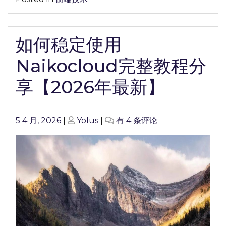
使
用
飞
如何稳定使用
数
云
Naikocloud完整教程分
Flyint
完
享【2026年最新】
整
教
程
Posted
Posted
如
5 4 月, 2026
|
Yolus
|
有 4 条评论
分
on
on
何
享
稳
【2026
定
年
使
最
用
新】
Naikocloud
完
整