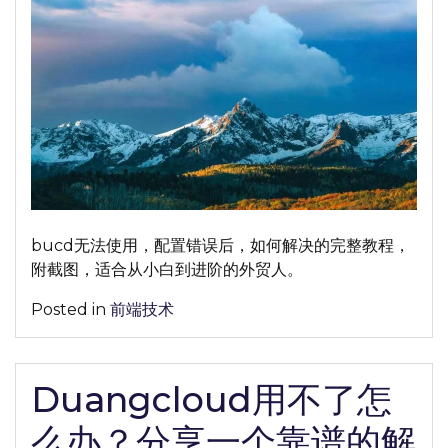
稳
定
使
用
Bucd
完
整
教
程
分
bucd无法使用，配置错误后，如何解决的完整教程，
享
附截图，适合从小白到进阶的外贸人。
【2026
年
Posted in
前端技术
最
新】
Duangcloud用不了怎
么办？分享一个靠谱的解