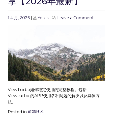
享【2026年最新】
Posted
Posted
on
1 4 月, 2026
|
Yolus
|
Leave a Comment
on
on
如
何
稳
定
使
用
Viewturb
完
整
教
程
ViewTurbo如何稳定使用的完整教程。包括
分
Viewturbo 的APP使用各种问题的解决以及具体方
享
法。
【2026
年
Posted in
前端技术