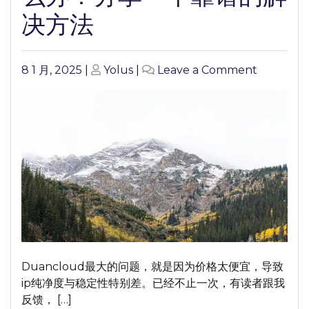
决方法
Posted
Posted
on
8 1 月, 2025
|
Yolus
|
Leave a Comment
on
on
Duangcl
用
不
了
怎
么
办？
分
享
一
个
Duancloud最大的问题，就是因为价格太便宜，导致
靠
ip纯净度与稳定性特别差。已经不止一次，有读者跟我
谱
反馈， […]
的