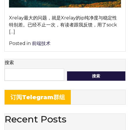
用
完
Xrelay最大的问题，就是Xrelay的ip纯净度与稳定性
整
特别差。已经不止一次，有读者跟我反馈，用了sock
教
[…]
程
分
Posted in
前端技术
享
【极
其
搜索
稳
搜索
定|2023
年
最
订阅Telegram群组
新】
Recent Posts