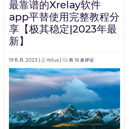
最靠谱的Xrelay软件
app平替使用完整教程分
享【极其稳定|2023年最
新】
Posted
Posted
最
19 8 月, 2023
|
Yolus
|
有 16 条评论
on
on
靠
谱
的
Xrelay
软
件
app
平
替
使