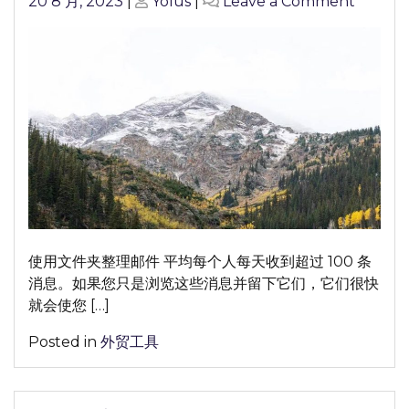
Posted
Posted
on
20 8 月, 2023
|
Yolus
|
Leave a Comment
on
on
Outloo
邮
箱
有
哪
些
使
用
的
技
巧
使用文件夹整理邮件 平均每个人每天收到超过 100 条
跟
消息。如果您只是浏览这些消息并留下它们，它们很快
方
就会使您 […]
法
呢？
Posted in
外贸工具