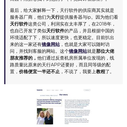
最后，给大家解释一下，天行软件的供应商其实就是
服务器厂商，他们为
天行
提供服务器与ip。因为他们看
天行软件
这类公司，利润实在太丰厚了，在2018年，
也自己开发了类似
天行软件
的产品，并且根据中国的
环境适配了下，所以速度更快，也更稳定。目前扒出
来的这一家还有
镜像网站
，也就是大家可以随时访
问，并找到客服的网站。这个
镜像网站
就是
那位大佬
朋友推荐的，
他们通过反查机房所属单位发现的，线
路质量比原来的天行APP还要好，而且同等级的配
置，
价格便宜一半还不止
，不说了，我要上
教程
了。