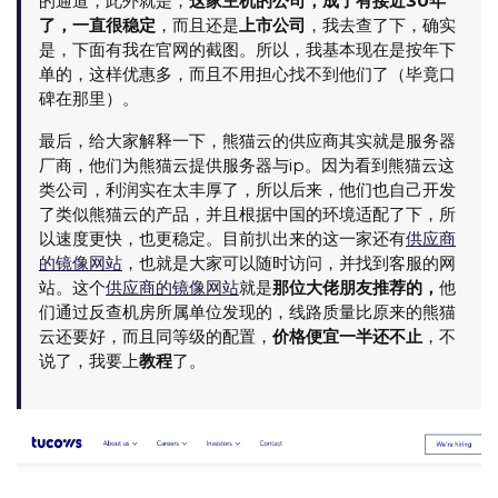
的通道，此外就是，
这家主机的公司，成了有接近30年
了，一直很稳定
，而且还是
上市公司
，我去查了下，确实
是，下面有我在官网的截图。所以，我基本现在是按年下
单的，这样优惠多，而且不用担心找不到他们了（毕竟口
碑在那里）。
最后，给大家解释一下，熊猫云的供应商其实就是服务器
厂商，他们为熊猫云提供服务器与ip。因为看到熊猫云这
类公司，利润实在太丰厚了，所以后来，他们也自己开发
了类似熊猫云的产品，并且根据中国的环境适配了下，所
以速度更快，也更稳定。目前扒出来的这一家还有
供应商
的镜像网站
，也就是大家可以随时访问，并找到客服的网
站。这个
供应商的镜像网站
就是
那位大佬朋友推荐的，
他
们通过反查机房所属单位发现的，线路质量比原来的熊猫
云还要好，而且同等级的配置，
价格便宜一半还不止
，不
说了，我要上
教程
了。