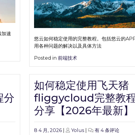
云
完
整
教
程
鲸加速
分
悠云如何稳定使用的完整教程。包括悠云的AP
享
用各种问题的解决以及具体方法
【2026
Posted in
前端技术
年
最
新】
如何稳定使用飞天猪
程分
fliggycloud完整教
分享【2026年最新】
Posted
Posted
如
8 4 月, 2026
|
Yolus
|
有 4 条评论