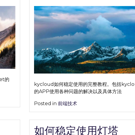
on
on
何
稳
定
使
用
Kycloud
完
整
教
程
分
et的
享
kycloud如何稳定使用的完整教程。包括kyclo
【2026
的APP使用各种问题的解决以及具体方法
年
Posted in
前端技术
最
新】
如何稳定使用灯塔