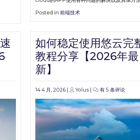
cloud的APP使用各种问题的解决以及具体方
教
Posted in
前端技术
程
分
享
【2026
速
如何稳定使用悠云完
年
最
6
教程分享【2026年最
新】
新】
Posted
Posted
如
14 4 月, 2026
|
Yolus
|
有 5 条评论
on
on
何
稳
定
使
用
悠