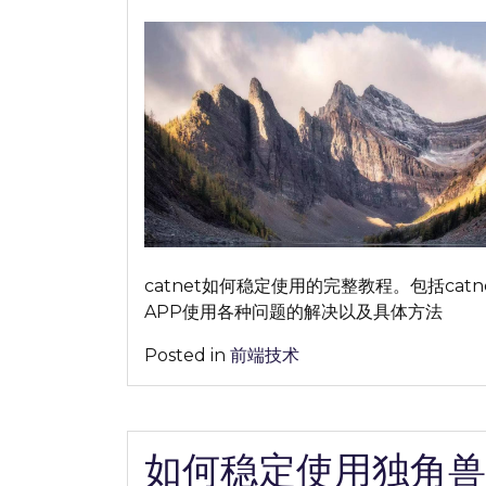
on
on
何
稳
定
使
用
catnet
完
整
教
程
分
catnet如何稳定使用的完整教程。包括catn
享
APP使用各种问题的解决以及具体方法
【2026
年
Posted in
前端技术
最
新】
如何稳定使用独角兽