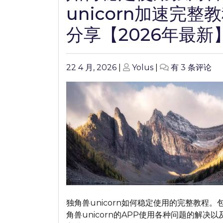
unicorn加速完整
分享【2026年最新
Posted
Posted
如
22 4 月, 2026
|
Yolus
|
有 3 条评论
on
on
何
稳
定
使
用
独
角
兽
unicorn
加
速
独角兽unicorn如何稳定使用的完整教程。
完
角兽unicorn的APP使用各种问题的解决以
整