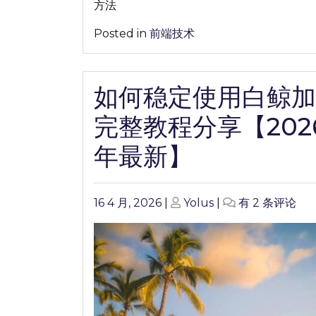
方法
教
程
Posted in
前端技术
分
享
【2026
如何稳定使用白鲸加
年
最
完整教程分享【202
新】
年最新】
Posted
Posted
如
16 4 月, 2026
|
Yolus
|
有 2 条评论
on
on
何
稳
定
使
用
白