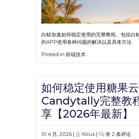
鲸
加
速
完
整
白鲸加速如何稳定使用的完整教程。包括白
教
的APP使用各种问题的解决以及具体方法
程
分
Posted in
前端技术
享
【2026
年
如何稳定使用糖果云
最
新】
Candytally完整教
享【2026年最新】
Posted
Posted
如
10 4 月, 2026
|
Yolus
|
有 2 条评论