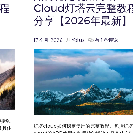
教程
Cloud灯塔云完整教
】
分享【2026年最新】
Posted
Posted
如
17 4 月, 2026
|
Yolus
|
有 1 条评论
on
on
何
稳
定
使
用
灯
塔
Cloud
灯
塔
云
包括独
完
灯塔cloud如何稳定使用的完整教程。包括灯塔
及具体
整