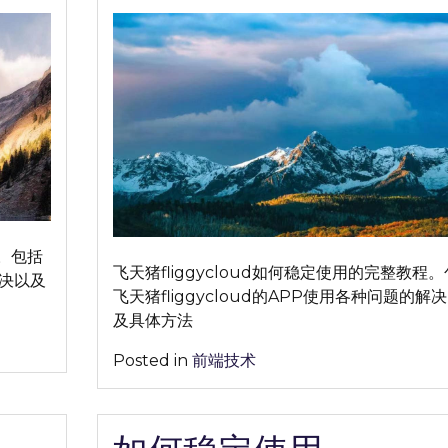
on
on
何
稳
定
使
用
飞
天
猪
fliggycloud
完
整
程。包括
教
飞天猪fliggycloud如何稳定使用的完整教程
解决以及
程
飞天猪fliggycloud的APP使用各种问题的解
分
及具体方法
享
Posted in
前端技术
【2026
年
最
新】