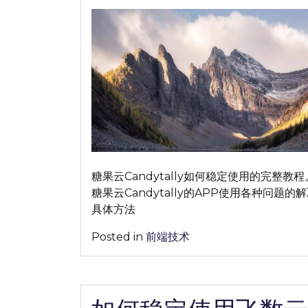
on
on
何
稳
定
使
用
糖
果
云
Candytally
完
整
糖果云Candytally如何稳定使用的完整教
教
糖果云Candytally的APP使用各种问题的
程
具体方法
分
享
Posted in
前端技术
【2026
年
最
新】