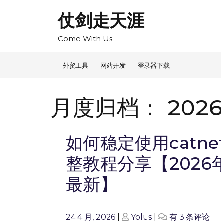
Skip
仗剑走天涯
to
content
Come With Us
外贸工具
网站开发
登录器下载
月度归档：
2026
如何稳定使用catne
整教程分享【2026
最新】
Posted
Posted
如
24 4 月, 2026
|
Yolus
|
有 3 条评论