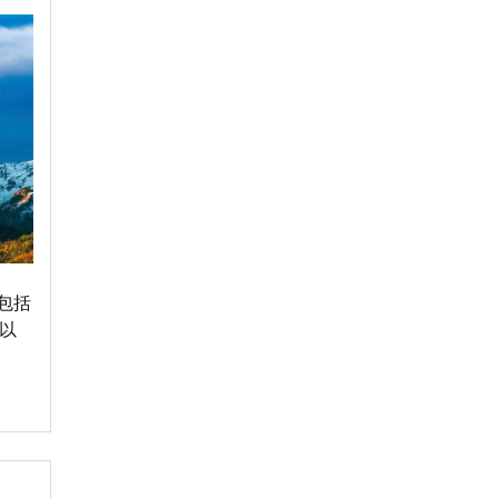
。包括
决以