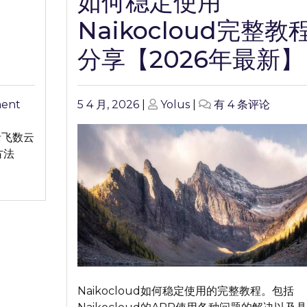
如何稳定使用
Naikocloud完整教
分享【2026年最新】
on
Posted
Posted
如
ment
5 4 月, 2026
|
Yolus
|
有 4 条评论
如
on
on
何
何
稳
括飞数云
稳
定
方法
定
使
使
用
用
Naikocloud
飞
完
数
整
云
教
Flyint
程
完
分
Naikocloud如何稳定使用的完整教程。包括
整
享