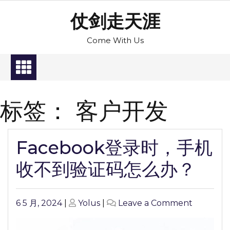
Skip
仗剑走天涯
to
content
Come With Us
标签：
客户开发
Facebook登录时，手机
收不到验证码怎么办？
Posted
Posted
on
6 5 月, 2024
|
Yolus
|
Leave a Comment
on
on
Faceboo
登