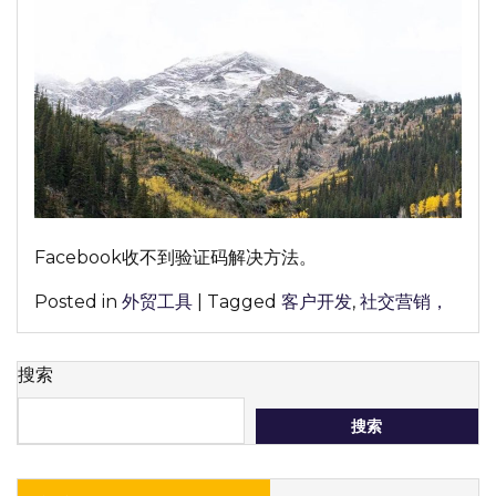
录
时，
手
机
收
不
到
验
证
Facebook收不到验证码解决方法。
码
怎
Posted in
外贸工具
|
Tagged
客户开发
,
社交营销，
么
办？
搜索
搜索