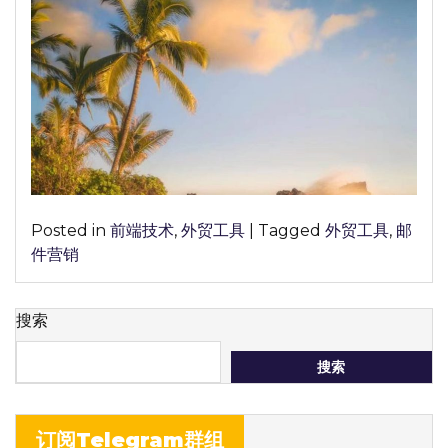
贸，
有
哪
些
靠
谱
的
邮
箱
Posted in
前端技术
,
外贸工具
|
Tagged
外贸工具
,
邮
客
件营销
户
端
可
搜索
供
选
搜索
择
呢？
订阅Telegram群组