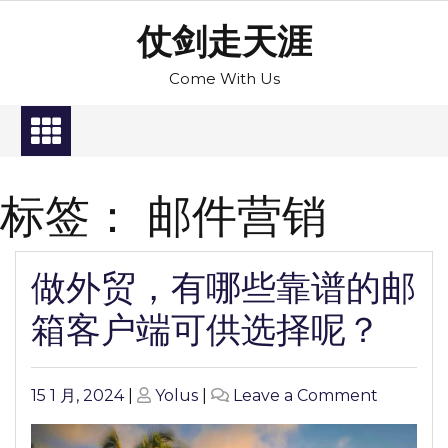
Skip
仗剑走天涯
to
content
Come With Us
标签：
邮件营销
做外贸，有哪些靠谱的邮
箱客户端可供选择呢？
Posted
Posted
on
15 1 月, 2024
|
Yolus
|
Leave a Comment
on
on
做
外