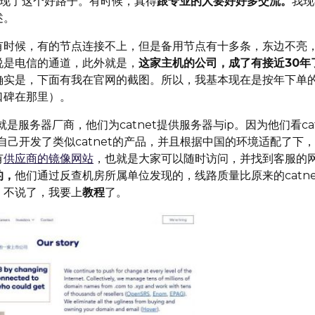
,我才发现了这个好路子。有时候，真得
跟专业的人要好好多交流。
我现
述。
有时候，有的节点连接不上，但是备用节点有十多条，东边不亮
说是电信的通道，此外就是，
这家主机的公司，成了有接近30年
确实是，下面有我在官网的截图。所以，我基本现在是按年下单
口碑在那里）。
是服务器厂商，他们为catnet提供服务器与ip。因为他们看cat
自己开发了类似catnet的产品，并且根据中国的环境适配了下
有
供应商的镜像网站
，也就是大家可以随时访问，并找到客服的
的，
他们通过反查机房所属单位发现的，线路质量比原来的catne
，不说了，我要上
教程
了。