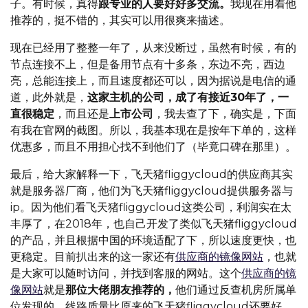
子。有时候，真得
跟专业的人要好好多交流。
我现在用着他
推荐的，挺不错的，其实可以用很爽来描述。
现在已经用了整整一年了，从来没断过，虽然有时候，有的
节点连接不上，但是备用节点有十多条，东边不亮，西边
亮，总能连接上，而且速度都还可以，因为据说是电信的通
道，此外就是，
这家主机的公司，成了有接近30年了，一
直很稳定
，而且还是
上市公司
，我去查了下，确实是，下面
有我在官网的截图。所以，我基本现在是按年下单的，这样
优惠多，而且不用担心找不到他们了（毕竟口碑在那里）。
最后，给大家解释一下，飞天猪fliggycloud的供应商其实
就是服务器厂商，他们为飞天猪fliggycloud提供服务器与
ip。因为他们看飞天猪fliggycloud这类公司，利润实在太
丰厚了，在2018年，也自己开发了类似飞天猪fliggycloud
的产品，并且根据中国的环境适配了下，所以速度更快，也
更稳定。目前扒出来的这一家还有
供应商的镜像网站
，也就
是大家可以随时访问，并找到客服的网站。这个
供应商的镜
像网站
就是
那位大佬朋友推荐的，
他们通过反查机房所属单
位发现的，线路质量比原来的飞天猪fliggycloud还要好，